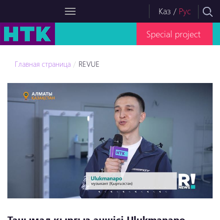
Каз
/
Рус
Special project
Главная страница
REVUE
Танымал қырғыз әншісі Ulukmanapo