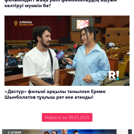
келтіруі мүмкін бе?
«Дәстүр» фильмі арқылы танылған Ермек
Шынболатов тұңғыш рет әке атанды!
Новости за: 08.05.2025