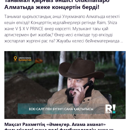
Алматыда жеке концертін берді!
Танымал қырғызстандық әнші Улукманапо Алматыда кезекті
кешін өткізді! Концерттің хедлайнерлері ретінде Raim, Shiza
және V $ X V PRiNCE өнер көрсетті. Музыкант тағы қай
артистермен фит жазбақ? Өнер иесі елімізде тур өткізуді
жоспарлап жүргені рас па? Жауабы келесі бейнематериалда ...
Мақсат Рахметтің «Әмеңгер. Ағама аманат»
фильміндегі жаңа рөлі фембикелердің ашуын