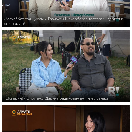
«Махаббат станциясы!» Ғазизхан Шекербеков театрдағы дебюттік
рөлін алды!
«Ыстық ұя!» Очоу енді Дариға Бадықованың күйеу баласы!