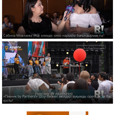
Сабина Мовлаева енді әлемдік кино нарықты бағындырмақ па?
«Пикник by Partners!» Шоу-бизнес өкілдері ауқымды open-air де бас
қосты!