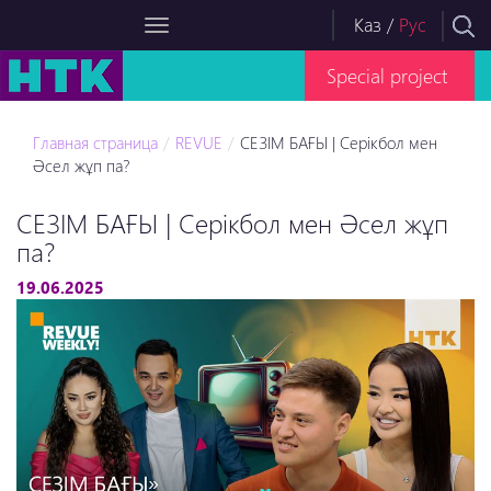
Каз
/
Рус
Special project
Главная страница
REVUE
СЕЗІМ БАҒЫ | Серікбол мен
Әсел жұп па?
СЕЗІМ БАҒЫ | Серікбол мен Әсел жұп
па?
19.06.2025