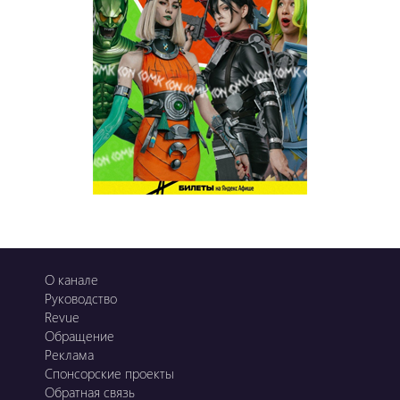
О канале
Руководство
Revue
Обращение
Реклама
Спонсорские проекты
Обратная связь