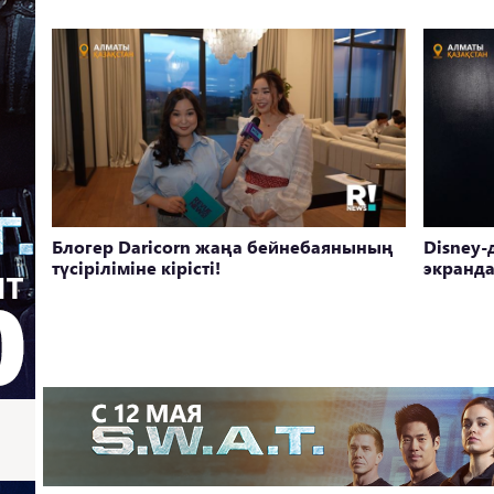
Блогер Daricorn жаңа бейнебаянының
Disney-
түсіріліміне кірісті!
экранда