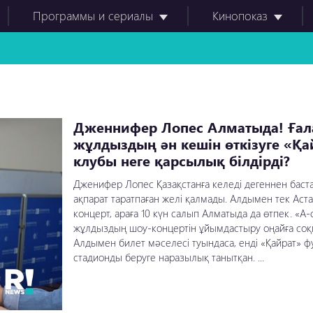
Программы и сериалы
Кинопоказ
Дженнифер Лопес Алматыда! Ға
жұлдыздың ән кешін өткізуге «Қа
клубы неге қарсылық білдірді?
Дженифер Лопес Қазақстанға келеді дегеннен баста
ақпарат таратпаған желі қалмады. Алдымен тек Аст
концерт, араға 10 күн салып Алматыда да өтпек. «А
жұлдыздың шоу-концертін ұйымдастыру оңайға соқп
Алдымен билет мәселесі туындаса, енді «Қайрат» 
стадионды беруге наразылық танытқан. ...