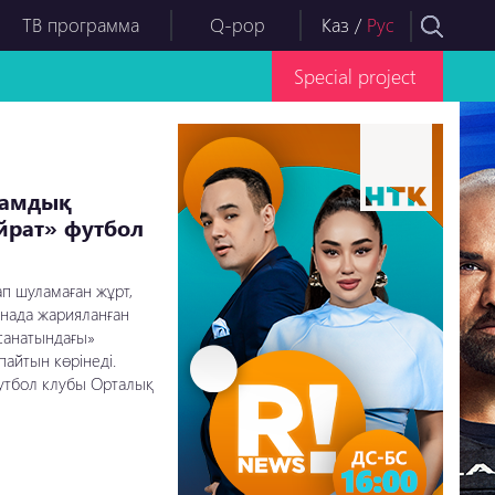
ТВ программа
Q-pop
Каз
/
Рус
Special project
ламдық
йрат» футбол
п шуламаған жұрт,
анада жарияланған
-санатындағы»
айтын көрінеді.
футбол клубы Орталық