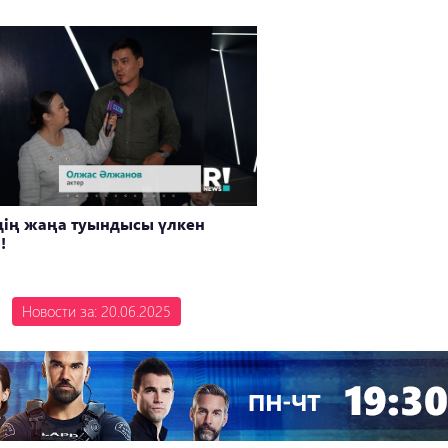
дің жаңа туындысы үлкен
!
Новости за: 20.06.2025