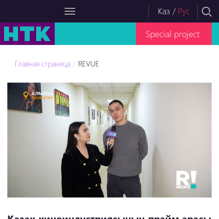
Каз
/
Рус
Special project
Главная страница
REVUE
Қазақ киноиндустриясының прайм эрасы