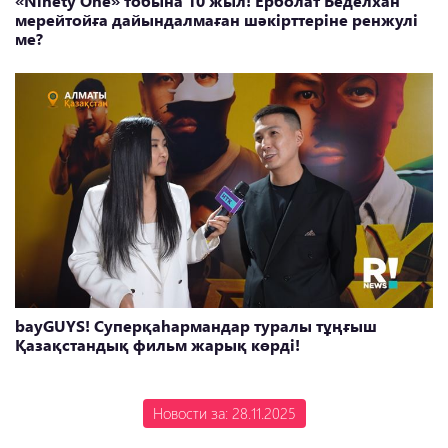
«Ninety One» тобына 10 жыл! Ерболат Беделхан
мерейтойға дайындалмаған шәкірттеріне ренжулі
ме?
bayGUYS! Суперқаһармандар туралы тұңғыш
Қазақстандық фильм жарық көрді!
Новости за: 28.11.2025