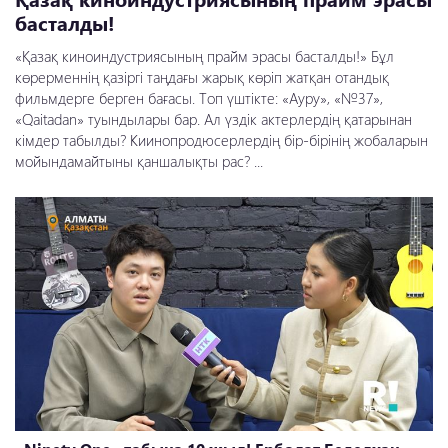
басталды!
«Қазақ киноиндустриясының прайм эрасы басталды!» Бұл
көрерменнің қазіргі таңдағы жарық көріп жатқан отандық
фильмдерге берген бағасы. Топ үштікте: «Ауру», «№37»,
«Qaitadan» туындылары бар. Ал үздік актерлердің қатарынан
кімдер табылды? Киинопродюсерлердің бір-бірінің жобаларын
мойындамайтыны қаншалықты рас? ...