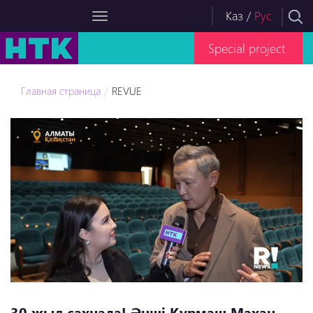
Каз
/
Рус
Special project
Главная страница
REVUE
30 жыл сахнада! Әнші Құрмаш Махан