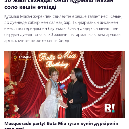
соло кешін өткізді
Құрмаш Махан жүрекпен сөйлейтін ерекше талант иесі. Оның
әр әуенінде сабыр мен салмақ бар. Тыңдарманын айқаймен
емес, ішкі тереңдікпен баурайды. Оның әндері сағыныш пен
сырдың әуезді тоғысы. 30 жылын шығармашылығына арнаған
артист, күнікеше жеке кешін берді...
Masquerade party! Bota Mia туған күнін дүркіретіп
атап өтті