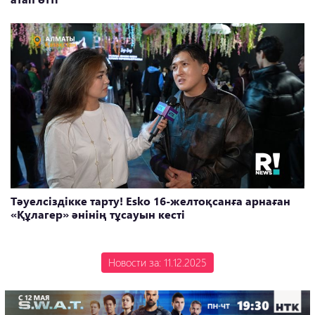
Тәуелсіздікке тарту! Esko 16-желтоқсанға арнаған
«Құлагер» әнінің тұсауын кесті
Новости за: 11.12.2025