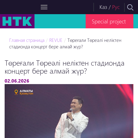
Каз
/
Рус
Special project
Главная страница
REVUE
Төреғали Төреәлі неліктен
стадионда концерт бере алмай жүр?
Төреғали Төреәлі неліктен стадионда
концерт бере алмай жүр?
02.06.2026