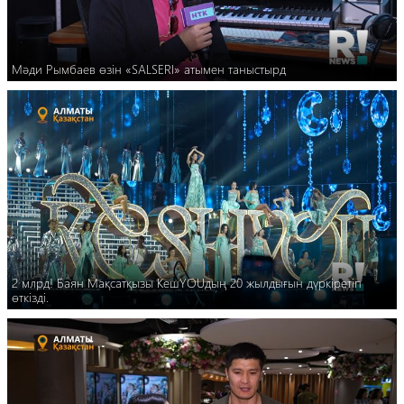
Мәди Рымбаев өзін «SALSERI» атымен таныстырд
2 млрд! Баян Мақсатқызы КешYOUдың 20 жылдығын дүркіретіп
өткізді.