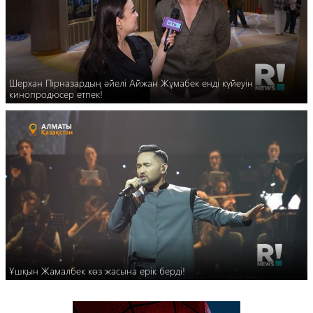
Шерхан Пірназардың әйелі Айжан Жұмабек енді күйеуін
кинопродюсер етпек!
Ұшқын Жамалбек көз жасына ерік берді!