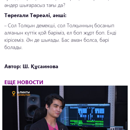
әндер шығарасыз тағы да?
Төреғали Төреәлі, әнші:
Сол Толқын демекші, сол Толқынның босанып
–
алғанын күттік қой бәріміз, ел боп жұрт боп. Енді
кірісеміз. Ән де шығады. Бас аман болса, бәрі
болады.
Автор: Ш. Құсаинова
ЕЩЕ НОВОСТИ