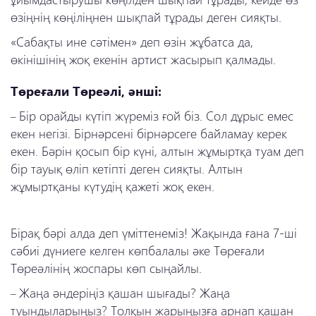
өзіңнің көңіліңнен шықпай тұрады деген сияқты.
«Сабақты ине сәтімен» деп өзін жұбатса да,
өкінішінің жоқ екенін артист жасырып қалмады.
Төреғали Төреәлі, әнші:
Бір орайды күтіп жүреміз ғой біз. Сол дұрыс емес
–
екен негізі. Бірнәрсені бірнәрсеге байламау керек
екен. Бәрін қосып бір күні, алтын жұмыртқа туам деп
бір тауық өліп кетіпті деген сияқты. Алтын
жұмыртқаны күтудің қажеті жоқ екен.
Бірақ бәрі алда деп үміттенеміз! Жақында ғана 7-ші
сәбиі дүниеге келген көпбалалы әке
Төреғали
Төреәлінің жоспары көп сыңайлы.
Жаңа әндеріңіз қашан шығады? Жаңа
–
туындыларыңыз? Толқын жарыңызға арнап қашан