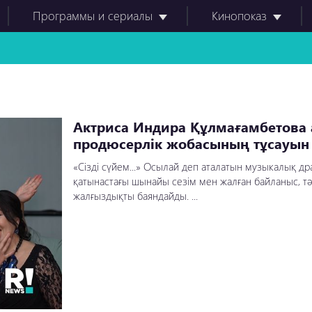
Программы и сериалы
Кинопоказ
Актриса Индира Құлмағамбетова
продюсерлік жобасының тұсауын 
«Сізді сүйем...» Осылай деп аталатын музыкалық д
қатынастағы шынайы сезім мен жалған байланыс, тә
жалғыздықты баяндайды. ...