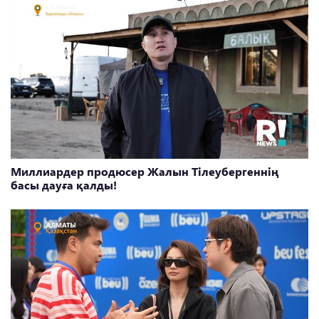
Миллиардер продюсер Жалын Тілеубергеннің
басы дауға қалды!