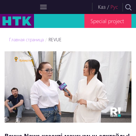
Каз
/
Рус
Special project
Главная страница
REVUE
Revue News кезекті маусымын аяқтайды!