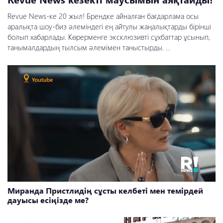
Revue News-ке 20 жыл! Брендке айналған бағдарлама осы
аралықта шоу-биз әлеміндегі ең айтулы жаңалықтарды бірінші
болып хабарлады. Көрерменге эксклюзивті сұхбаттар ұсынып,
танымалдардың тылсым әлемімен таныстырды. ...
Миранда Пристлидің сұсты келбеті мен темірдей
дауысы есіңізде ме?