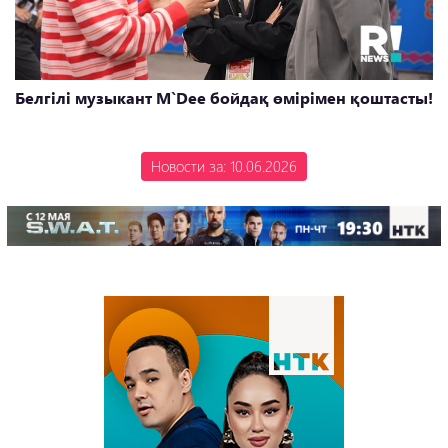
Белгілі музыкант M`Dee бойдақ өмірімен қоштасты!
Новости за: 10.06.2026