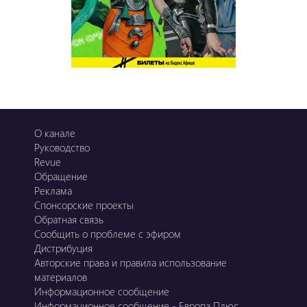
О канале
Руководство
Revue
Обращение
Реклама
Спонсорские проекты
Обратная связь
Сообщить о проблеме с эфиром
Дистрибуция
Авторские права и правила использование
материалов
Информационное сообщение
Информационное сообщение - Европа Плюс