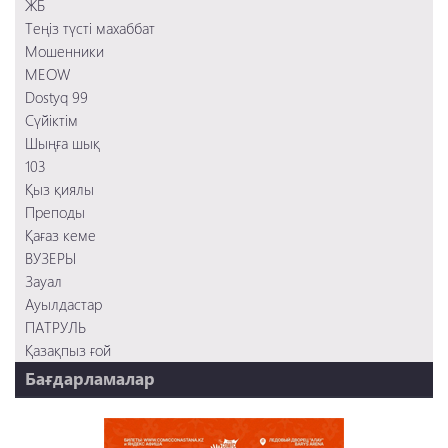
Шыңға шық
ЖБ
Сүйіктім
Теңіз түсті махаббат
Мошенники
Мошенники
MEOW
Dostyq 99
Сүйіктім
Шыңға шық
103
Қыз қиялы
Преподы
Қағаз кеме
ВУЗЕРЫ
Зауал
Ауылдастар
ПАТРУЛЬ
Қазақпыз ғой
Бағдарламалар
НТК 20 жыл!
REVUE ONLINE