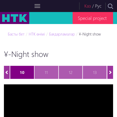
Каз
/
Рус
Special project
Басты бет
НТК өнімі
Бағдарламалар
Ұ-Night show
Ұ-Night show
10
11
12
13