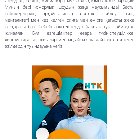
Стенд-ап, көрініс, миниатюра, музыкалық юмор және пародия!
Мұның бәрі юморлық шоудың жаңа маусымында! Басты
кейіпкерлердің әрқайсысының ерекше сөйлеу стилі,
менталитеті мен кез келген оқиға мен өмірге қатысты жеке
көзқарасы бар. Себебі әзілкештердің бәрі әр түрлі аймақтан
жиналған. Бұл өзгешіліктер өзара түсініспеушілікке,
лингвистикалық оқиғалар мен ыңғайсыз жағдайларға, көптеген
әзілдердің туындауына негіз.