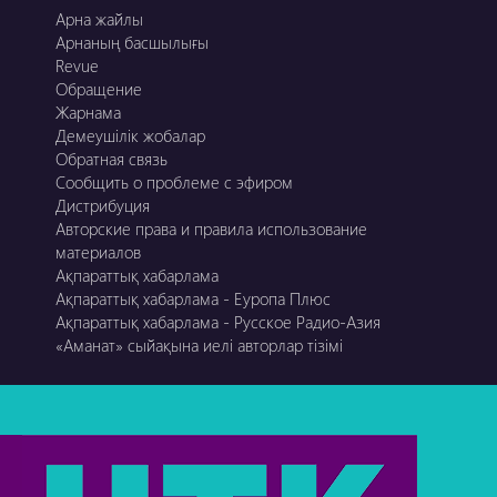
Арна жайлы
Арнаның басшылығы
Revue
Обращение
Жарнама
Демеушілік жобалар
Обратная связь
Сообщить о проблеме с эфиром
Дистрибуция
Авторские права и правила использование
материалов
Ақпараттық хабарлама
Ақпараттық хабарлама - Еуропа Плюс
Ақпараттық хабарлама - Русское Радио-Азия
«Аманат» сыйақына иелі авторлар тізімі