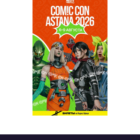
TABOO
REVUE WEEKLY
OZMZ ғой
Пәтерник
OZGE
Қызық LIVE
Dostyq 99
Ұ-Night show
Сезім Бағы