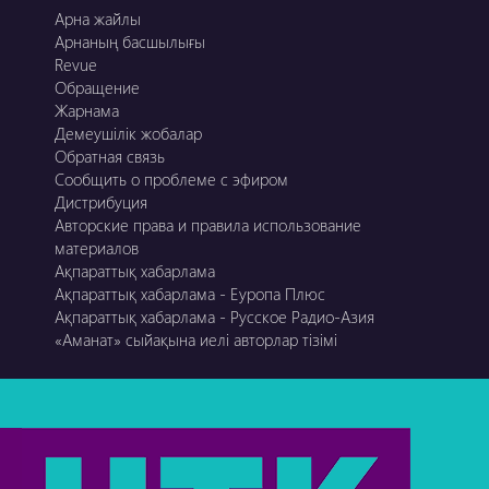
Арна жайлы
Арнаның басшылығы
Revue
Обращение
Жарнама
Демеушілік жобалар
Обратная связь
Сообщить о проблеме с эфиром
Дистрибуция
Авторские права и правила использование
материалов
Ақпараттық хабарлама
Ақпараттық хабарлама - Еуропа Плюс
Ақпараттық хабарлама - Русское Радио-Азия
«Аманат» сыйақына иелі авторлар тізімі