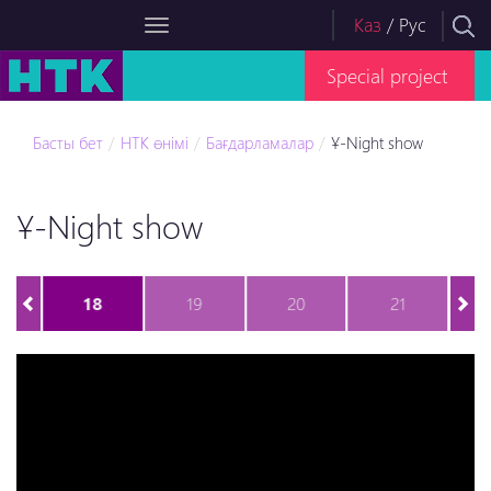
Каз
/
Рус
Special project
Басты бет
НТК өнімі
Бағдарламалар
Ұ-Night show
Ұ-Night show
18
19
20
21