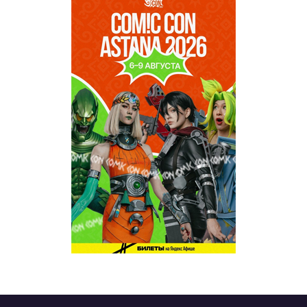
TABOO
REVUE WEEKLY
OZMZ ғой
Пәтерник
OZGE
Қызық LIVE
Dostyq 99
Ұ-Night show
Сезім Бағы