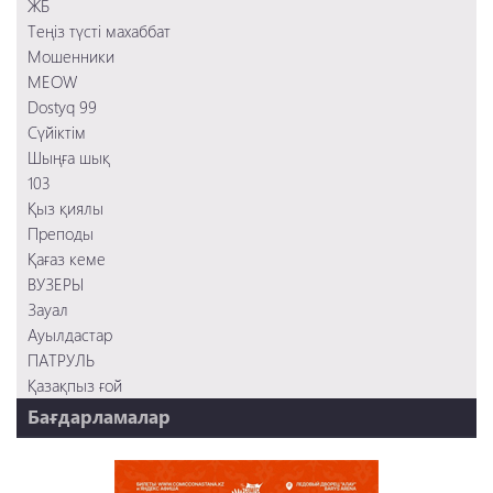
Шыңға шық
ЖБ
Сүйіктім
Теңіз түсті махаббат
Мошенники
Мошенники
MEOW
Dostyq 99
Сүйіктім
Шыңға шық
103
Қыз қиялы
Преподы
Қағаз кеме
ВУЗЕРЫ
Зауал
Ауылдастар
ПАТРУЛЬ
Қазақпыз ғой
Бағдарламалар
НТК 20 жыл!
REVUE ONLINE