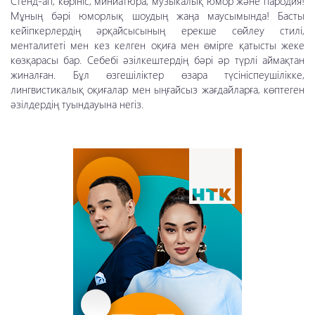
Стенд-ап, көрініс, миниатюра, музыкалық юмор және пародия!
Мұның бәрі юморлық шоудың жаңа маусымында! Басты
кейіпкерлердің әрқайсысының ерекше сөйлеу стилі,
менталитеті мен кез келген оқиға мен өмірге қатысты жеке
көзқарасы бар. Себебі әзілкештердің бәрі әр түрлі аймақтан
жиналған. Бұл өзгешіліктер өзара түсініспеушілікке,
лингвистикалық оқиғалар мен ыңғайсыз жағдайларға, көптеген
әзілдердің туындауына негіз.