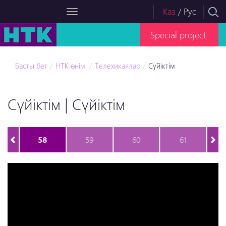
Каз
/
Рус
Special project
Басты бет
НТК өнімі
Телехикаялар
Сүйіктім
Сүйіктім | Сүйіктім
58
59
60
61