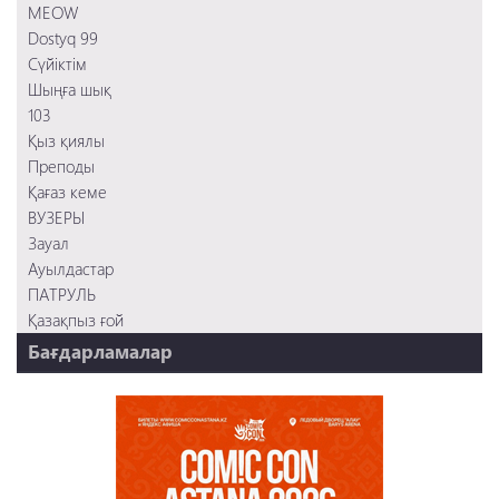
MEOW
Dostyq 99
Сүйіктім
Шыңға шық
103
Қыз қиялы
Преподы
Қағаз кеме
ВУЗЕРЫ
Зауал
Ауылдастар
ПАТРУЛЬ
Қазақпыз ғой
Бағдарламалар
НТК 20 жыл!
REVUE ONLINE
TABOO
REVUE WEEKLY
OZMZ ғой