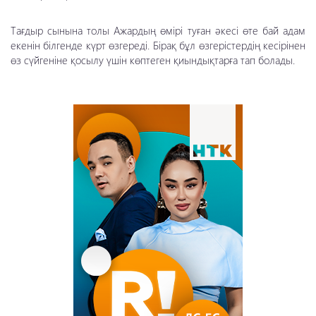
Тағдыр сынына толы Ажардың өмірі туған әкесі өте бай адам
екенін білгенде күрт өзгереді. Бірақ бұл өзгерістердің кесірінен
өз сүйгеніне қосылу үшін көптеген қиындықтарға тап болады.