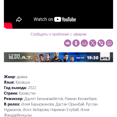
Сообщить о проблеме с эфиром
Жанр:
драма
Язык:
Қазақша
Год выхода:
2022
Страна:
Қазақстан
Режиссер:
Даулет Бекмағамбетов, Рахман Кенжебаев
В ролях:
Әлия Бауыржанова, Дастан Орынбай, Руслан
Нұрманов, Әсел Акбарова, Нариман Елубай, Әлия
Жандарбекқызы