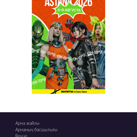
Пәтерник
OZGE
Қызық LIVE
Dostyq 99
Ұ-Night show
Сезім Бағы
Арна жайлы
Арнаның басшылығы
Revue