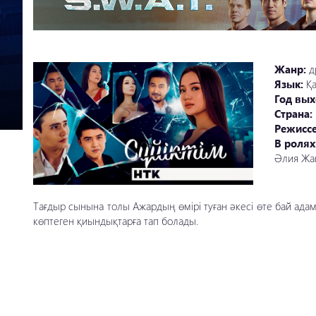
Жанр:
д
Язык:
Қ
Год вых
Страна:
Режисс
В ролях
Әлия Жа
Тағдыр сынына толы Ажардың өмірі туған әкесі өте бай адам е
көптеген қиындықтарға тап болады.