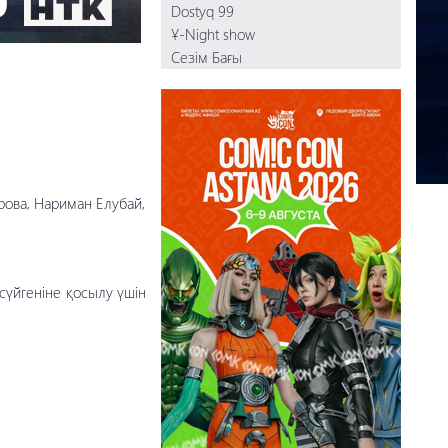
Dostyq 99
Сүйіктім
Ұ-Night show
Шыңға шық
Сезім Бағы
103
Қыз қиялы
Преподы
Қағаз кеме
ВУЗЕРЫ
Зауал
ова, Нариман Елубай,
Ауылдастар
ПАТРУЛЬ
Қазақпыз ғой
 сүйгеніне қосылу үшін