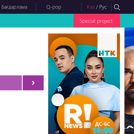
 Бағдарлама
Q-pop
Каз
/
Рус
Special project
Серия-12
Серия-13