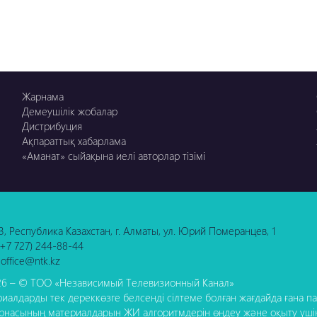
Жарнама
Демеушілік жобалар
Дистрибуция
Ақпараттық хабарлама
«Аманат» сыйақына иелі авторлар тізімі
3, Республика Казахстан, г. Алматы, ул. Юрий Померанцев, 1
 (+7 727) 244-88-44
 office@ntk.kz
6 – © ТОО «Независимый Телевизионный Канал»
иалдарды тек дереккөзге белсенді сілтеме болған жағдайда ғана пай
рнасының материалдарын ЖИ алгоритмдерін өңдеу және оқыту үші