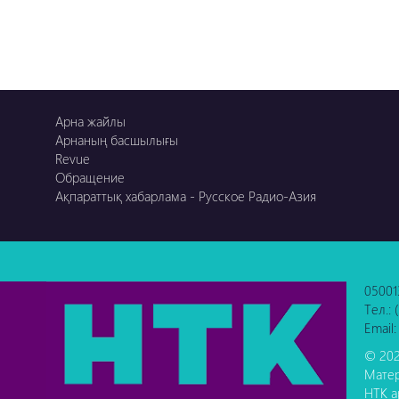
Арна жайлы
Арнаның басшылығы
Revue
Обращение
Ақпараттық хабарлама - Русское Радио-Азия
05001
Тел.:
Email:
© 202
Матер
НТК а