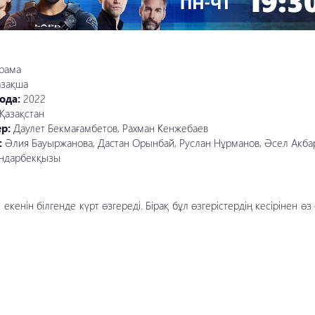
рама
азақша
ода:
2022
Қазақстан
ер:
Даулет Бекмағамбетов, Рахман Кенжебаев
:
Әлия Бауыржанова, Дастан Орынбай, Руслан Нұрманов, Әсел Акбар
ндарбекқызы
кенін білгенде күрт өзгереді. Бірақ бұл өзгерістердің кесірінен өз