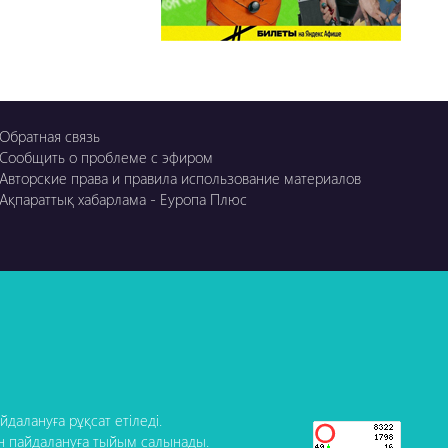
Обратная связь
Сообщить о проблеме с эфиром
Авторские права и правила использование материалов
Ақпараттық хабарлама - Еуропа Плюс
далануға рұқсат етіледі.
н пайдалануға тыйым салынады.