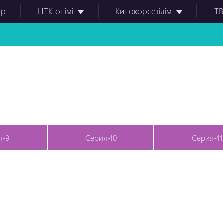
ир
НТК өнімі
Кинокөрсетілім
ТВ
я-9
Серия-10
Серия-11