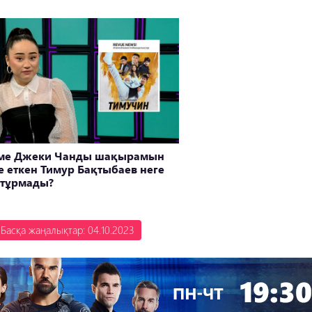
ме Джеки Чанды шақырамын
е еткен Тимур Бақтыбаев неге
 тұрмады?
Басқа жаңалықтар: 04.10.2023