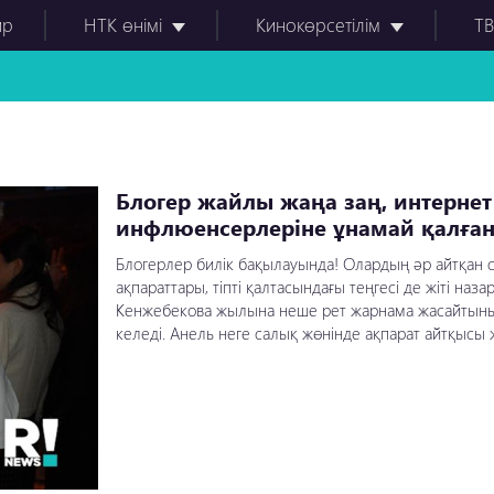
ир
НТК өнімі
Кинокөрсетілім
ТВ
Блогер жайлы жаңа заң, интернет
инфлюенсерлеріне ұнамай қалған
Блогерлер билік бақылауында! Олардың әр айтқан сө
ақпараттары, тіпті қалтасындағы теңгесі де жіті на
Кенжебекова жылына неше рет жарнама жасайтын
келеді. Анель неге салық жөнінде ақпарат айтқысы жо