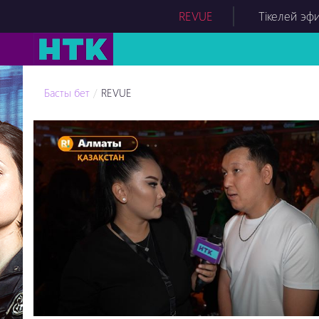
REVUE
Тікелей эф
Басты бет
REVUE