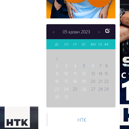
05 қазан 2023
<
>
ДС
СН
СР
БС
ЖМ
СБ
ЖК
1
2
3
4
5
6
7
8
9
10
11
12
13
14
15
16
17
18
19
20
21
22
23
24
25
26
27
28
29
30
31
НТК