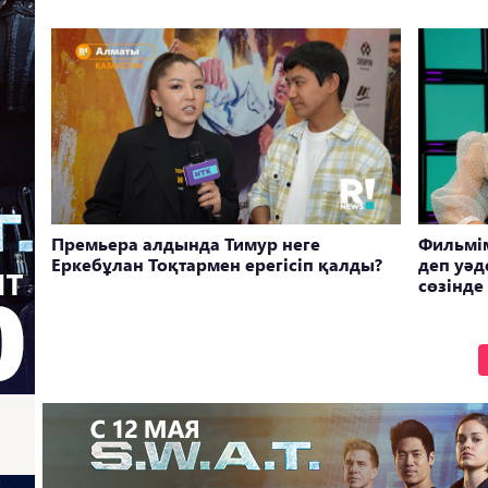
Премьера алдында Тимур неге
Фильмі
Еркебұлан Тоқтармен ерегісіп қалды?
деп уәд
сөзінде