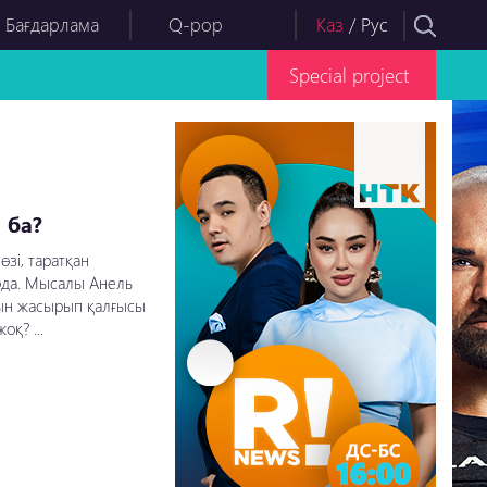
 Бағдарлама
Q-pop
Каз
/
Рус
Special project
 ба?
зі, таратқан
зарда. Мысалы Анель
ын жасырып қалғысы
қ? ...