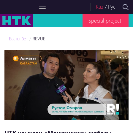
Каз
/
Рус
Special project
Басты бет
REVUE
НТК ұсынған «Мошенники» жобасы