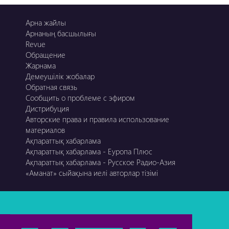
Арна жайлы
Арнаның басшылығы
Revue
Обращение
Жарнама
Демеушілік жобалар
Обратная связь
Сообщить о проблеме с эфиром
Дистрибуция
Авторские права и правила использование
материалов
Ақпараттық хабарлама
Ақпараттық хабарлама - Еуропа Плюс
Ақпараттық хабарлама - Русское Радио-Азия
«Аманат» сыйақына иелі авторлар тізімі