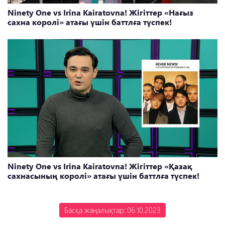
Ninety One vs Irina Kairatovna! Жігіттер «Нағыз
сахна королі» атағы үшін баттлға түспек!
Ninety One vs Irina Kairatovna! Жігіттер «Қазақ
сахнасының королі» атағы үшін баттлға түспек!
Басқа жаңалықтар: 06.10.2023