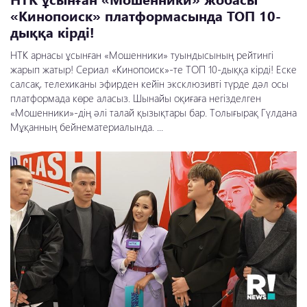
«Кинопоиск» платформасында ТОП 10-
дыққа кірді!
НТК арнасы ұсынған «Мошенники» туындысының рейтингі
жарып жатыр! Сериал «Кинопоиск»-те ТОП 10-дыққа кірді! Еске
салсақ, телехиканы эфирден кейін эксклюзивті түрде дәл осы
платформада көре аласыз. Шынайы оқиғаға негізделген
«Мошенники»-дің әлі талай қызықтары бар. Толығырақ Гүлдана
Мұқанның бейнематериалында. ...