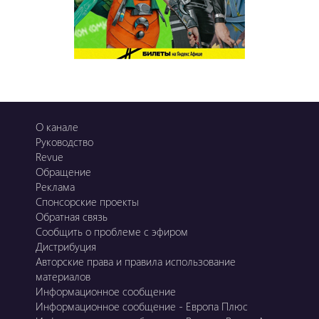
О канале
Руководство
Revue
Обращение
Реклама
Спонсорские проекты
Обратная связь
Сообщить о проблеме с эфиром
Дистрибуция
Авторские права и правила использование
материалов
Информационное сообщение
Информационное сообщение - Европа Плюс