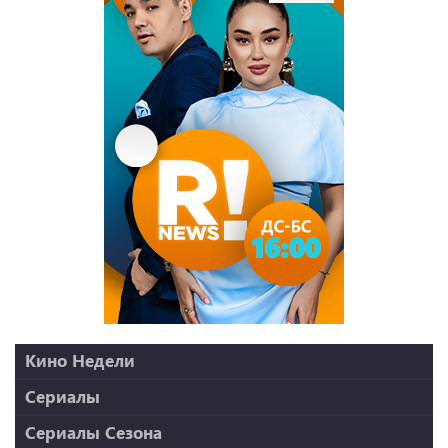
Кино Недели
Миссия: невыполнима
Сериалы
Малыш на драйве
Бақытсыздар бағы
Сериалы Сезона
Рыцарь дня