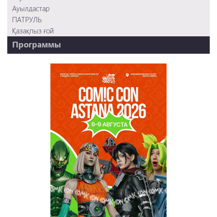
Ауылдастар
ПАТРУЛЬ
Қазақпыз ғой
Программы
НТК - 20 лет!
REVUE ONLINE
TABOO
REVUE WEEKLY
OZMZ ғой
Пәтерник
OZGE
Қызық LIVE
Dostyq 99
Ұ-Night show
Сезім Бағы