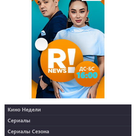
Кино Недели
Миссия: невыполнима
Сериалы
Малыш на драйве
Бақытсыздар бағы
Сериалы Сезона
Рыцарь дня