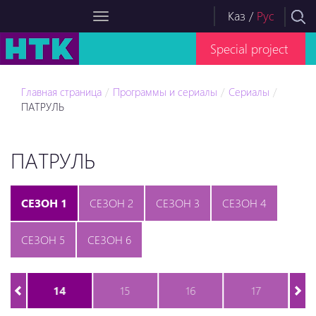
Каз
/
Рус
Special project
Главная страница
Программы и сериалы
Сериалы
ПАТРУЛЬ
ПАТРУЛЬ
СЕЗОН 1
СЕЗОН 2
СЕЗОН 3
СЕЗОН 4
СЕЗОН 5
СЕЗОН 6
14
15
16
17