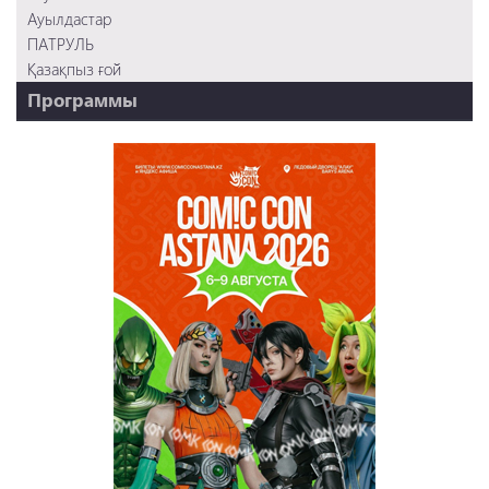
Ауылдастар
ПАТРУЛЬ
Қазақпыз ғой
Программы
НТК - 20 лет!
REVUE ONLINE
TABOO
REVUE WEEKLY
OZMZ ғой
Пәтерник
OZGE
Қызық LIVE
Dostyq 99
Ұ-Night show
Сезім Бағы