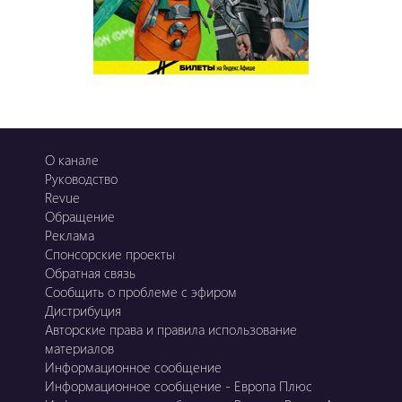
О канале
Руководство
Revue
Обращение
Реклама
Спонсорские проекты
Обратная связь
Сообщить о проблеме с эфиром
Дистрибуция
Авторские права и правила использование
материалов
Информационное сообщение
Информационное сообщение - Европа Плюс