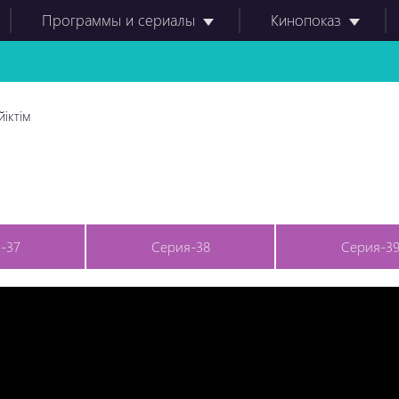
Программы и сериалы
Кинопоказ
йіктім
-37
Серия-38
Серия-3