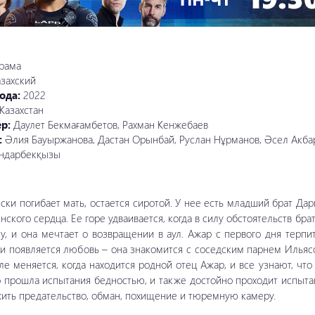
рама
азахский
ода:
2022
Казахстан
ер:
Даулет Бекмағамбетов, Рахман Кенжебаев
:
Әлия Бауыржанова, Дастан Орынбай, Руслан Нұрманов, Әсел Акбар
ндарбекқызы
ески погибает мать, остается сиротой. У нее есть младший брат Да
инского сердца.
Ее горе удваивается, когда в силу обстоятельств брат
у, и она мечтает о возвращении в аул. Ажар с первого дня терпи
ни появляется любовь – она знакомится с соседским парнем Ильяс
оле меняется, когда находится родной отец Ажар, и все узнают, что
о прошла испытания бедностью, и также достойно проходит испыта
жить предательство, обман, похищение и тюремную камеру.