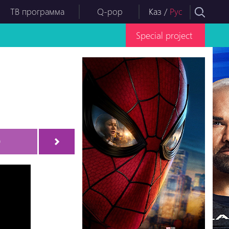
ТВ программа
Q-pop
Каз
/
Рус
Special project
9
Серия-40
Серия-41