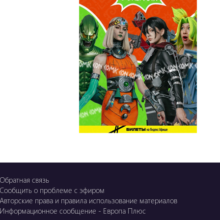
OZGE
Қызық LIVE
Dostyq 99
Ұ-Night show
Сезім Бағы
Обратная связь
Сообщить о проблеме с эфиром
Авторские права и правила использование материалов
Информационное сообщение - Европа Плюс