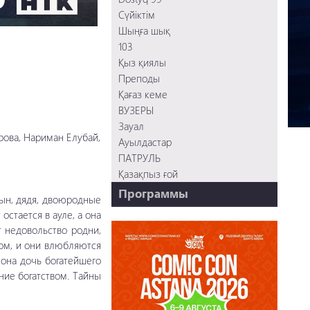
Сүйіктім
Шыңға шық
103
Қыз қиялы
Преподы
Қағаз кеме
ВУЗЕРЫ
Зауал
ова, Нариман Елубай,
Ауылдастар
ПАТРУЛЬ
Қазақпыз ғой
Программы
рын, дядя, двоюродные
НТК - 20 лет!
 остается в ауле, а она
т недовольство родни,
REVUE ONLINE
ом, и они влюбляются
TABOO
 она дочь богатейшего
REVUE WEEKLY
ние богатством. Тайны
OZMZ ғой
Пәтерник