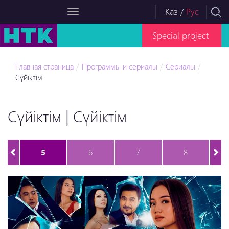
Каз
/
Рус
Special project
Главная страница
Программы и сериалы
Сериалы
Сүйіктім
Сүйіктім | Сүйіктім
5
6
7
8