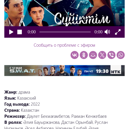
0:00
0:00
Сообщить о проблеме с эфиром
Жанр:
драма
Язык:
Казахский
Год выхода:
2022
Страна:
Казахстан
Режиссер:
Даулет Бекмағамбетов, Рахман Кенжебаев
В ролях:
Әлия Бауыржанова, Дастан Орынбай, Руслан
Нұрманов, Әсел Акбарова, Нариман Елубай, Әлия