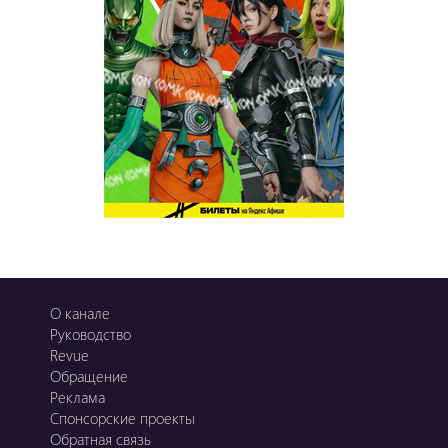
Ұ-Night show
Сезім Бағы
О канале
Руководство
Revue
Обращение
Реклама
Спонсорские проекты
Обратная связь