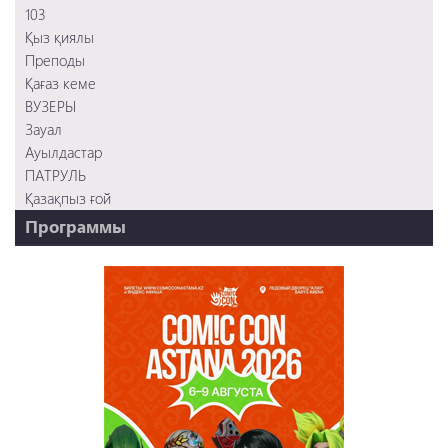
103
Қыз қиялы
Преподы
Қағаз кеме
ВУЗЕРЫ
Зауал
Ауылдастар
ПАТРУЛЬ
Қазақпыз ғой
Программы
НТК - 20 лет!
REVUE ONLINE
TABOO
REVUE WEEKLY
OZMZ ғой
Пәтерник
OZGE
Қызық LIVE
Dostyq 99