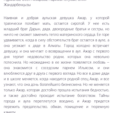
Жандарбекқызы
Наивная и добрая аульская девушка Ажар, у которой
трагически погибает мать, остается сиротой. У нее есть
младший брат Дарын, дядя, двоюродные братья и сестры, но
ничто не сможет заменить тепло материнского сердца.
Ее горе
удваивается, когда в силу обстоятельств брат остается в ауле, а
она уезжает к дяде в Алматы. Город холодно встречает
девушку, и она мечтает о возвращении в аул. Ажар с первого
дня терпит недовольство родни, которых она невольно
потеснила. Но неожиданно в ее жизни появляется любовь –
она знакомится с соседским парнем Ильясом, и они
влюбляются друг в друга с первого взгляда. Но все в доме дяди
и в школе меняется, когда находится родной отец Ажар, и все
узнают, что она дочь богатейшего бизнесмена. Но не меняется
только Ажар, которая достойно прошла испытания бедностью,
и также достойно проходит испытание богатством. Тайны
города и аула переплетутся воедино, и Ажар придется
пережить предательство, обман, похищение и тюремную
камеру.