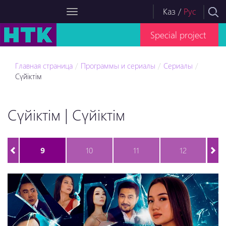
Каз
/
Рус
Special project
Главная страница
Программы и сериалы
Сериалы
Сүйіктім
Сүйіктім | Сүйіктім
9
10
11
12