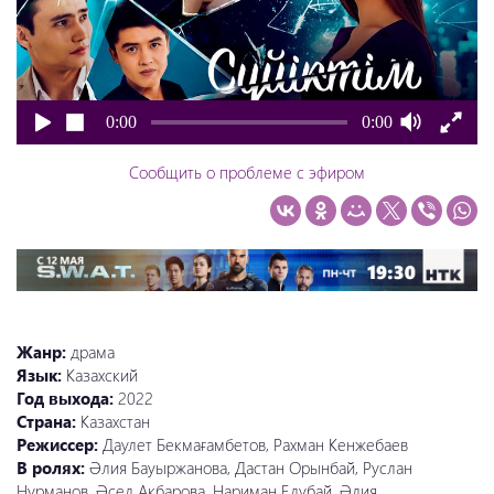
0:00
0:00
Сообщить о проблеме с эфиром
Жанр:
драма
Язык:
Казахский
Год выхода:
2022
Страна:
Казахстан
Режиссер:
Даулет Бекмағамбетов, Рахман Кенжебаев
В ролях:
Әлия Бауыржанова, Дастан Орынбай, Руслан
Нұрманов, Әсел Акбарова, Нариман Елубай, Әлия