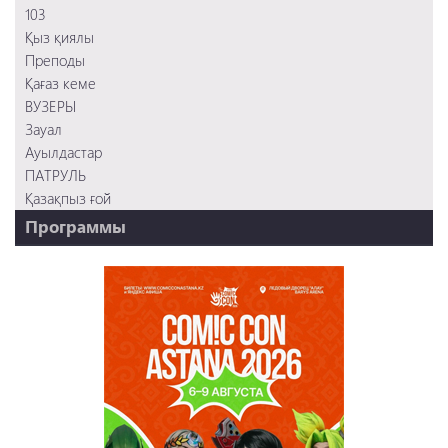
103
Қыз қиялы
Преподы
Қағаз кеме
ВУЗЕРЫ
Зауал
Ауылдастар
ПАТРУЛЬ
Қазақпыз ғой
Программы
НТК - 20 лет!
REVUE ONLINE
TABOO
REVUE WEEKLY
OZMZ ғой
Пәтерник
OZGE
Қызық LIVE
Dostyq 99