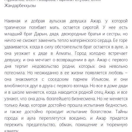
Жандарбекқызы
Наивная и добрая аульская девушка Ажар, у которой
трагически погибает мать, остается сиротой. У нее есть
младший брат Дарын, дядя, двоюродные братья и сестры, но
ничто не сможет заменить тепло материнского сердца.
Ее горе
удваивается, когда в силу обстоятельств брат остается в ауле, а
она уезжает к дяде в Алматы. Город холодно встречает
девушку, и она мечтает о возвращении в аул. Ажар с первого
дня терпит недовольство родни, которых она невольно
потеснила. Но неожиданно в ее жизни появляется любовь –
она знакомится с соседским парнем Ильясом, и они
влюбляются друг в друга с первого взгляда. Но все в доме дяди
и в школе меняется, когда находится родной отец Ажар, и все
узнают, что она дочь богатейшего бизнесмена. Но не меняется
только Ажар, которая достойно прошла испытания бедностью,
и также достойно проходит испытание богатством. Тайны
города и аула переплетутся воедино, и Ажар придется
пережить предательство, обман, похищение и тюремную
камеру.