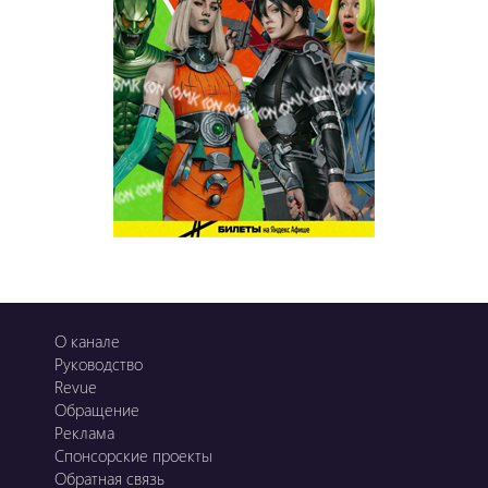
Ұ-Night show
Сезім Бағы
О канале
Руководство
Revue
Обращение
Реклама
Спонсорские проекты
Обратная связь