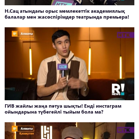
Н.Сац атындағы орыс мемлекеттік академиялық
балалар мен жасөспірімдер театрында премьера!
ГИВ жайлы жаңа пәтуа шықты! Енді инстаграм
ойындарына түбегейлі тыйым бола ма?