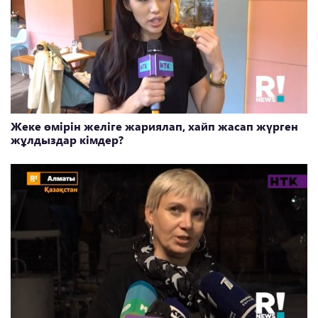
Жеке өмірін желіге жариялап, хайп жасап жүрген
жұлдыздар кімдер?