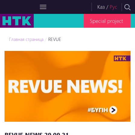
Каз
/
Рус
Special project
Главная страница
REVUE
REVUE NEWS 29.09.21