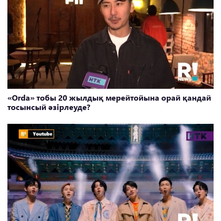
«Orda» тобы 20 жылдық мерейтойына орай қандай
тосынсый әзірлеуде?