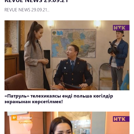
REVUE NEWS 29.09.21...
«Патруль» телехикаясы енді польша көгілдір
экранынан көрсетілмек!