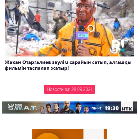
Жахан Отарғалиев зәулім сарайын сатып, алғашқы
фильмін таспалап жатыр!
Новости за: 28.09.2021