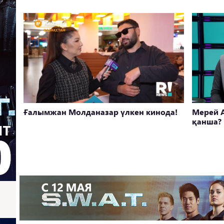
Ғалымжан Молданазар үлкен кинода!
Мерей 
қанша? 