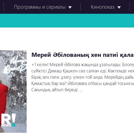
Программы и сериалы
Кинопоказ
Мерей Әбілованың хен патиі қалай
+1 келін! Мерей Әбілова жақында ұзатылады. Блоге
сүйіктісі Димаш Қашкен сөз салған еді. Көктемде не
Бірақ хен пати, ұзату, үлкен той алда. Мерейдің да
Қимастық бар ма? Әбіловаға отбасы қандай тосынс
Сағындық айтып береді. ...