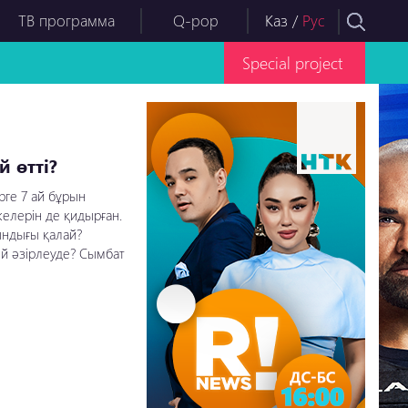
ТВ программа
Q-pop
Каз
/
Рус
Special project
 өтті?
рге 7 ай бұрын
келерін де қидырған.
йындығы қалай?
ый әзірлеуде? Сымбат