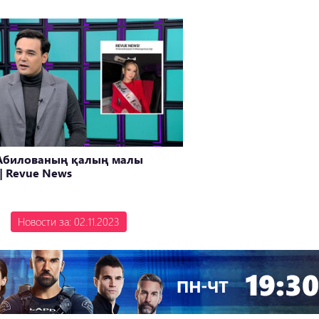
Абилованың қалың малы
| Revue News
Новости за: 02.11.2023