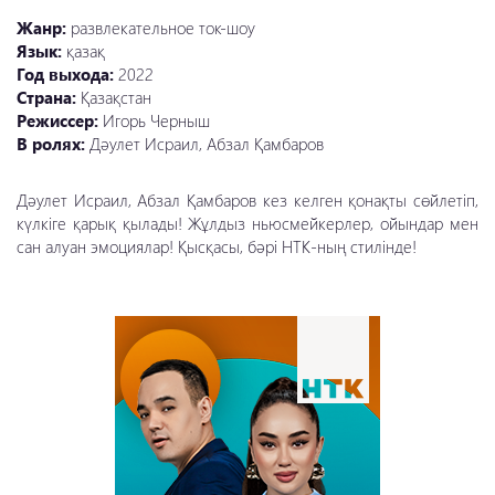
Жанр:
развлекательное ток-шоу
Язык:
қазақ
Год выхода:
2022
Страна:
Қазақстан
Режиссер:
Игорь Черныш
В ролях:
Дәулет Исраил, Абзал Қамбаров
Дәулет Исраил, Абзал Қамбаров кез келген қонақты сөйлетіп,
күлкіге қарық қылады! Жұлдыз ньюсмейкерлер, ойындар мен
сан алуан эмоциялар! Қысқасы, бәрі НТК-ның стилінде!