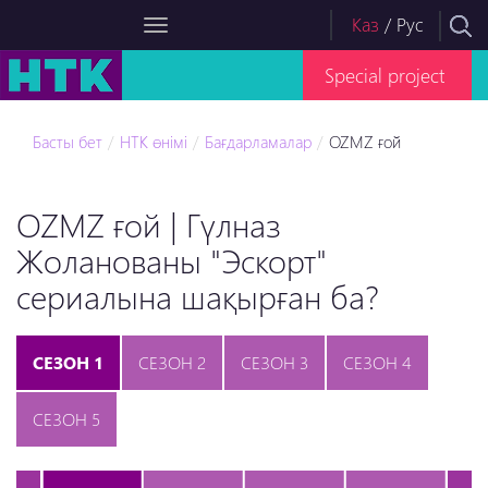
Каз
/
Рус
Special project
Басты бет
НТК өнімі
Бағдарламалар
OZMZ ғой
OZMZ ғой | Гүлназ
Жоланованы "Эскорт"
сериалына шақырған ба?
СЕЗОН 1
СЕЗОН 2
СЕЗОН 3
СЕЗОН 4
СЕЗОН 5