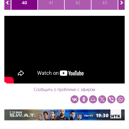
40
41
42
43
Сообщить о проблеме с эфиром