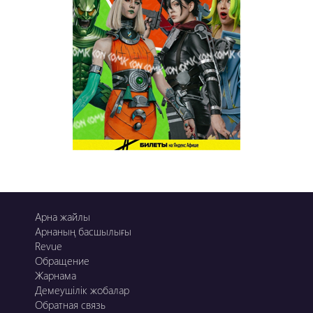
Арна жайлы
Арнаның басшылығы
Revue
Обращение
Жарнама
Демеушілік жобалар
Обратная связь