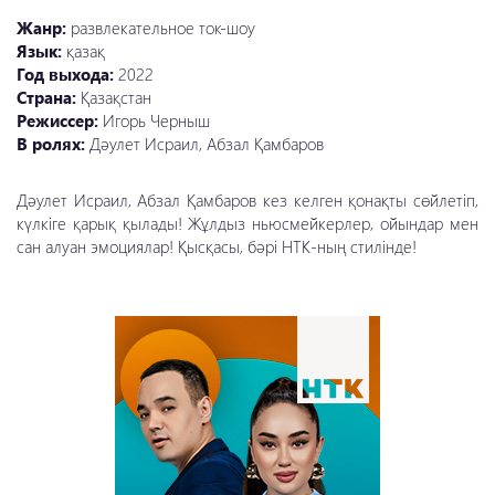
Жанр:
развлекательное ток-шоу
Язык:
қазақ
Год выхода:
2022
Страна:
Қазақстан
Режиссер:
Игорь Черныш
В ролях:
Дәулет Исраил, Абзал Қамбаров
Дәулет Исраил, Абзал Қамбаров кез келген қонақты сөйлетіп,
күлкіге қарық қылады! Жұлдыз ньюсмейкерлер, ойындар мен
сан алуан эмоциялар! Қысқасы, бәрі НТК-ның стилінде!