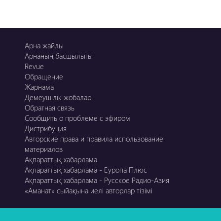
Арна жайлы
Арнаның басшылығы
Revue
Обращение
Жарнама
Демеушілік жобалар
Обратная связь
Сообщить о проблеме с эфиром
Дистрибуция
Авторские права и правила использование
материалов
Ақпараттық хабарлама
Ақпараттық хабарлама - Еуропа Плюс
Ақпараттық хабарлама - Русское Радио-Азия
«Аманат» сыйақына иелі авторлар тізімі