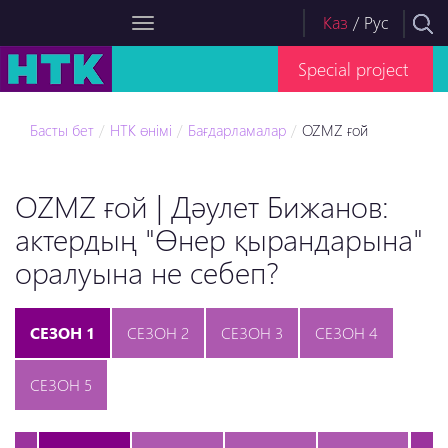
Каз
/
Рус
Special project
Басты бет
НТК өнімі
Бағдарламалар
OZMZ ғой
OZMZ ғой | Дәулет Бижанов:
актердың "Өнер қырандарына"
оралуына не себеп?
СЕЗОН 1
СЕЗОН 2
СЕЗОН 3
СЕЗОН 4
СЕЗОН 5