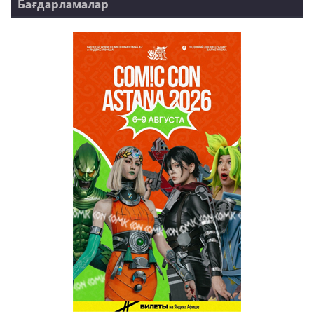
Бағдарламалар
НТК 20 жыл!
REVUE ONLINE
TABOO
REVUE WEEKLY
OZMZ ғой
Пәтерник
OZGE
Қызық LIVE
Dostyq 99
Ұ-Night show
Сезім Бағы