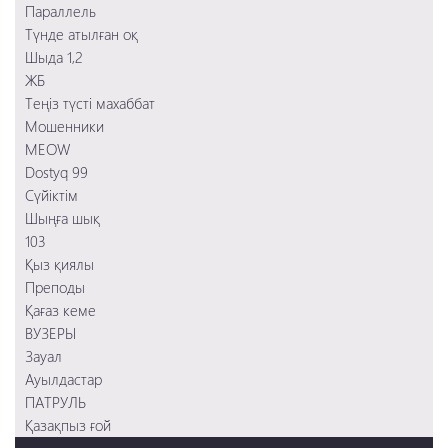
Преподы
Параллель
Заложница 2
Қағаз кеме
Түнде атылған оқ
Смертельное шоссе
103
Шыда 1,2
Шыңға шық
ЖБ
Сүйіктім
Теңіз түсті махаббат
Мошенники
Мошенники
MEOW
Dostyq 99
Сүйіктім
Шыңға шық
103
Қыз қиялы
Преподы
Қағаз кеме
ВУЗЕРЫ
Зауал
Ауылдастар
ПАТРУЛЬ
Қазақпыз ғой