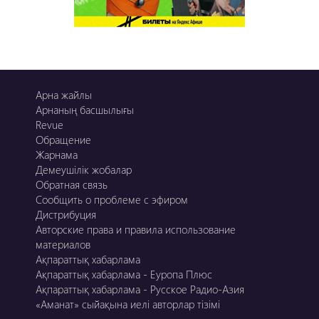
Арна жайлы
Арнаның басшылығы
Revue
Обращение
Жарнама
Демеушілік жобалар
Обратная связь
Сообщить о проблеме с эфиром
Дистрибуция
Авторские права и правила использование
материалов
Ақпараттық хабарлама
Ақпараттық хабарлама - Еуропа Плюс
Ақпараттық хабарлама - Русское Радио-Азия
«Аманат» сыйақына иелі авторлар тізімі