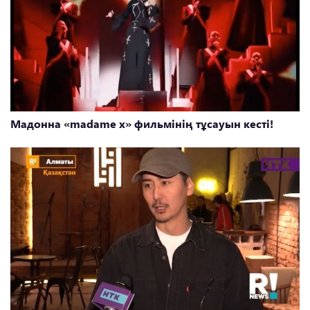
Мадонна «madame x» фильмінің тұсауын кесті!