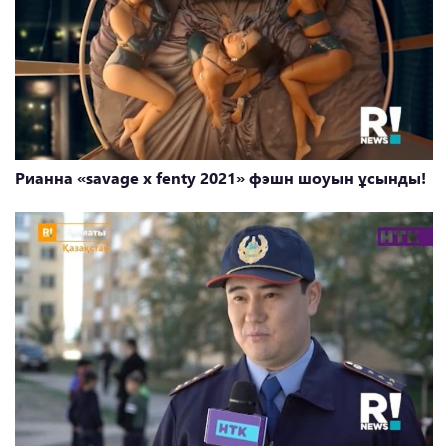
Рианна «savage x fenty 2021» фэшн шоуын ұсынды!