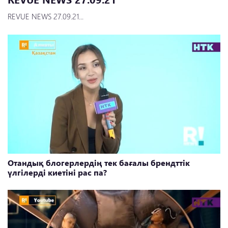
REVUE NEWS 27.09.21...
Отандық блогерлердің тек бағалы брендттік
үлгілерді киетіні рас па?