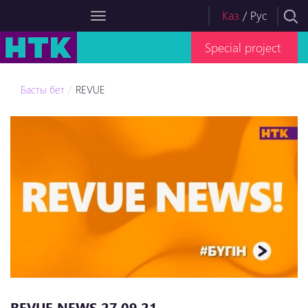
Каз
/
Рус
Special project
Басты бет
REVUE
REVUE NEWS 27.09.21