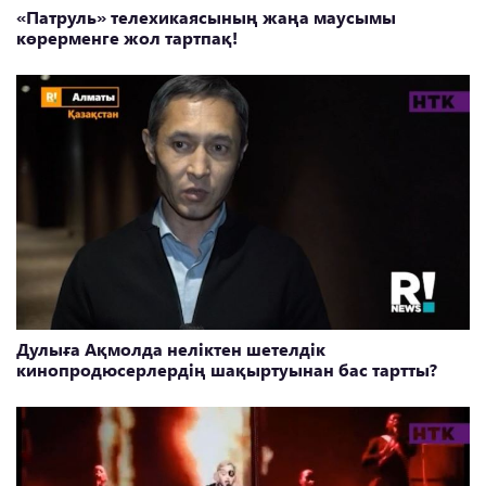
«Патруль» телехикаясының жаңа маусымы
көрерменге жол тартпақ!
Дулыға Ақмолда неліктен шетелдік
кинопродюсерлердің шақыртуынан бас тартты?