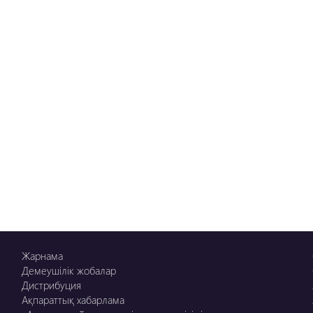
Жарнама
Демеушілік жобалар
Дистрибуция
Ақпараттық хабарлама