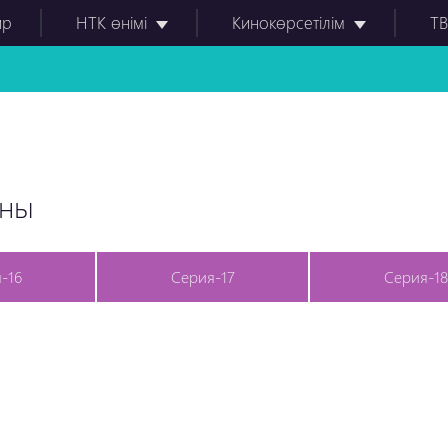
ир
НТК өнімі
Кинокөрсетілім
ТВ
оны
-16
Серия-17
Серия-18