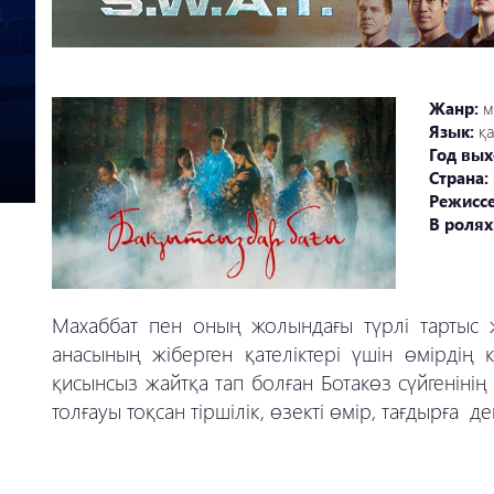
Жанр:
м
Язык:
қ
Год вых
Страна:
Режисс
В ролях
Махаббат пен оның жолындағы түрлі тартыс 
анасының жіберген қателіктері үшін өмірдің 
қисынсыз жайтқа тап болған Ботакөз сүйгенінің 
толғауы тоқсан тіршілік, өзекті өмір, тағдырға