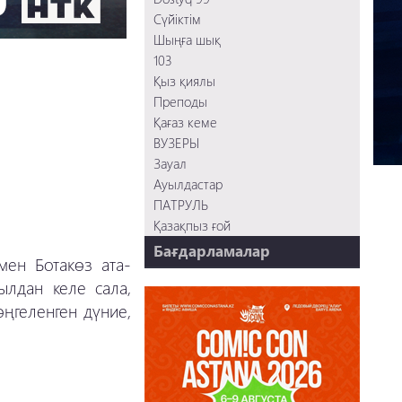
Сүйіктім
Шыңға шық
103
Қыз қиялы
Преподы
Қағаз кеме
ВУЗЕРЫ
Зауал
Ауылдастар
ПАТРУЛЬ
Қазақпыз ғой
Бағдарламалар
мен Ботакөз ата-
НТК 20 жыл!
ылдан келе сала,
REVUE ONLINE
өңгеленген дүние,
TABOO
REVUE WEEKLY
OZMZ ғой
Пәтерник