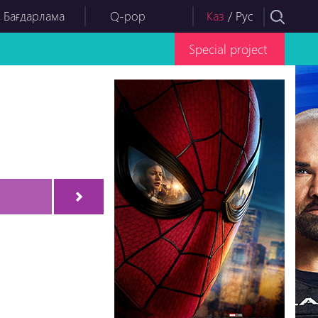
 Бағдарлама
Q-pop
Каз
/
Рус
Special project
Серия-19
Серия-20