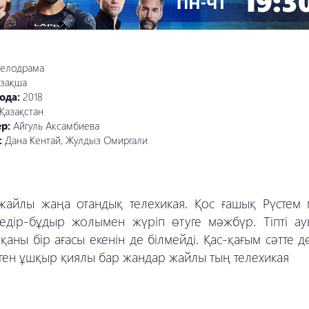
елодрама
азақша
ода:
2018
Қазақстан
ер:
Айгуль Аксамбиева
:
Дана Кентай, Жулдыз Омиргали
жайлы жаңа отандық телехикая. Қос ғашық Рүстем 
кедір-бұдыр жолымен жүріп өтуге мәжбүр. Тіпті ау
қаны бір ағасы екенін де білмейді. Қас-қағым сәтте д
 деген ұшқыр қиялы бар жандар жайлы тың телехикая