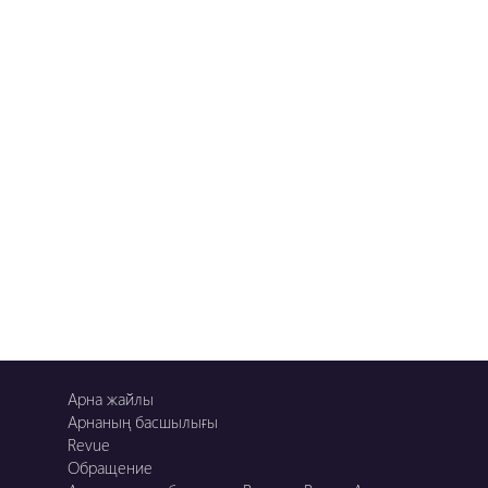
Арна жайлы
Арнаның басшылығы
Revue
Обращение