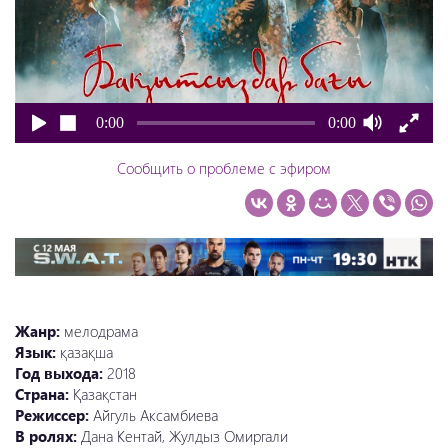
0:00
0:00
Сообщить о проблеме с эфиром
Жанр:
мелодрама
Язык:
қазақша
Год выхода:
2018
Страна:
Қазақстан
Режиссер:
Айгуль Аксамбиева
В ролях:
Дана Кентай, Жулдыз Омиргали