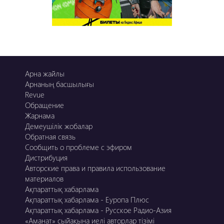
Арна жайлы
Арнаның басшылығы
Revue
Обращение
Жарнама
Демеушілік жобалар
Обратная связь
Сообщить о проблеме с эфиром
Дистрибуция
Авторские права и правила использование
материалов
Ақпараттық хабарлама
Ақпараттық хабарлама - Еуропа Плюс
Ақпараттық хабарлама - Русское Радио-Азия
«Аманат» сыйақына иелі авторлар тізімі