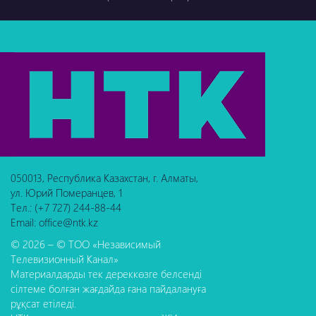
050013, Республика Казахстан, г. Алматы,
ул. Юрий Померанцев, 1
Тел.: (+7 727) 244-88-44
Email: office@ntk.kz
© 2026 – © ТОО «Независимый
Телевизионный Канал»
Материалдарды тек дереккөзге белсенді
сілтеме болған жағдайда ғана пайдалануға
рұқсат етіледі.