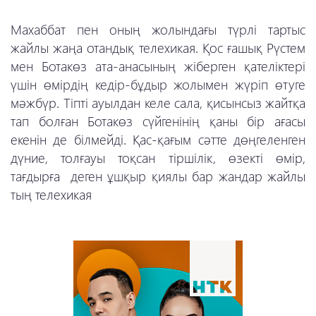
Махаббат пен оның жолындағы түрлі тартыс
жайлы жаңа отандық телехикая. Қос ғашық Рүстем
мен Ботакөз ата-анасының жіберген қателіктері
үшін өмірдің кедір-бұдыр жолымен жүріп өтуге
мәжбүр. Тіпті ауылдан келе сала, қисынсыз жайтқа
тап болған Ботакөз сүйгенінің қаны бір ағасы
екенін де білмейді. Қас-қағым сәтте дөңгеленген
дүние, толғауы тоқсан тіршілік, өзекті өмір,
тағдырға деген ұшқыр қиялы бар жандар жайлы
тың телехикая