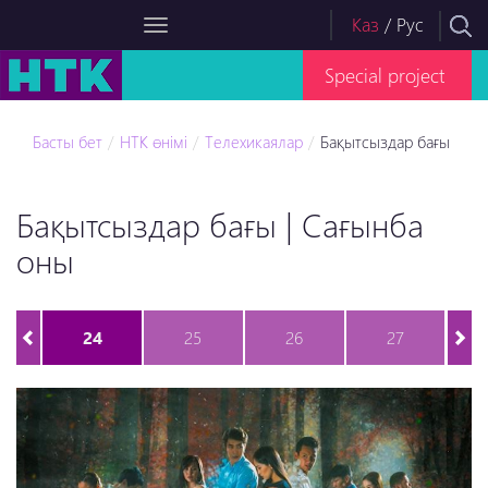
Каз
/
Рус
Special project
Басты бет
НТК өнімі
Телехикаялар
Бақытсыздар бағы
Бақытсыздар бағы | Сағынба
оны
24
25
26
27