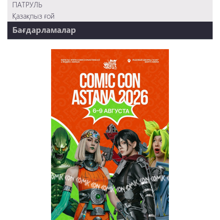
ПАТРУЛЬ
Қазақпыз ғой
Бағдарламалар
НТК 20 жыл!
REVUE ONLINE
TABOO
REVUE WEEKLY
OZMZ ғой
Пәтерник
OZGE
Қызық LIVE
Dostyq 99
Ұ-Night show
Сезім Бағы