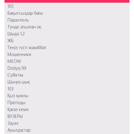
Соник 2 в кино
Два лица Стамбула
Қыз қиялы
105
Игры киллеров
Ивановы-Ивановы
Ауылдастар
Бақытсыздар бағы
Тихоокеанский рубеж 2
Преподы
Параллель
Заложница 2
Қағаз кеме
Түнде атылған оқ
Смертельное шоссе
103
Шыда 1,2
Шыңға шық
ЖБ
Сүйіктім
Теңіз түсті махаббат
Мошенники
Мошенники
MEOW
Dostyq 99
Сүйіктім
Шыңға шық
103
Қыз қиялы
Преподы
Қағаз кеме
ВУЗЕРЫ
Зауал
Ауылдастар