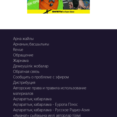
Арна жайлы
Арнаның басшылығы
Revue
Обращение
Жарнама
Демеушілік жобалар
Обратная связь
Сообщить о проблеме с эфиром
Дистрибуция
Авторские права и правила использование
материалов
Ақпараттық хабарлама
Ақпараттық хабарлама - Еуропа Плюс
Ақпараттық хабарлама - Русское Радио-Азия
«Аманат» сыйақына иелі авторлар тізімі