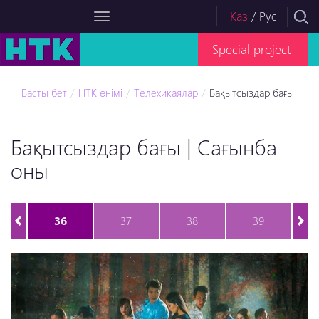
Каз
/
Рус
Special project
Басты бет
НТК өнімі
Телехикаялар
Бақытсыздар бағы
Бақытсыздар бағы | Сағынба
оны
36
37
38
39