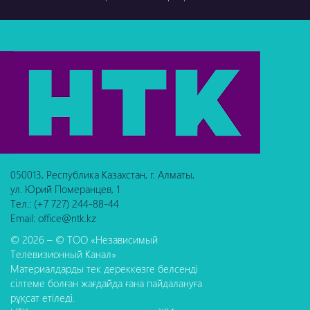
050013, Республика Казахстан, г. Алматы,
ул. Юрий Померанцев, 1
Тел.: (+7 727) 244-88-44
Email: office@ntk.kz
© 2026 – © ТОО «Независимый
Телевизионный Канал»
Материалдарды тек дереккөзге белсенді
сілтеме болған жағдайда ғана пайдалануға
рұқсат етіледі.