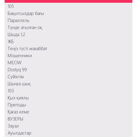
Соник 2 в кино
Два лица Стамбула
Қыз қиялы
105
Игры киллеров
Ивановы-Ивановы
Ауылдастар
Бақытсыздар бағы
Тихоокеанский рубеж 2
Преподы
Параллель
Заложница 2
Қағаз кеме
Түнде атылған оқ
Смертельное шоссе
103
Шыда 1,2
Шыңға шық
ЖБ
Сүйіктім
Теңіз түсті махаббат
Мошенники
Мошенники
MEOW
Dostyq 99
Сүйіктім
Шыңға шық
103
Қыз қиялы
Преподы
Қағаз кеме
ВУЗЕРЫ
Зауал
Ауылдастар