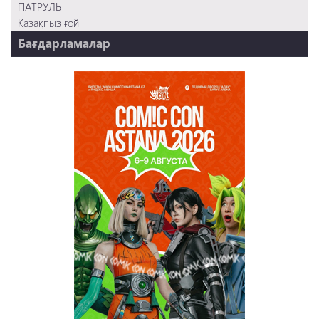
ПАТРУЛЬ
Қазақпыз ғой
Бағдарламалар
НТК 20 жыл!
REVUE ONLINE
TABOO
REVUE WEEKLY
OZMZ ғой
Пәтерник
OZGE
Қызық LIVE
Dostyq 99
Ұ-Night show
Сезім Бағы