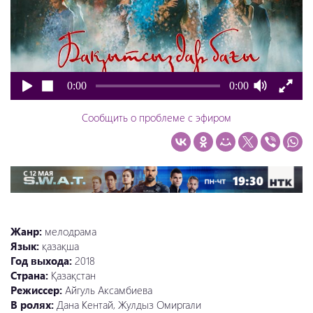
0:00
0:00
Сообщить о проблеме с эфиром
Жанр:
мелодрама
Язык:
қазақша
Год выхода:
2018
Страна:
Қазақстан
Режиссер:
Айгуль Аксамбиева
В ролях:
Дана Кентай, Жулдыз Омиргали