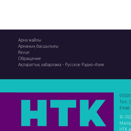
Арна жайлы
Арнаның басшылығы
Revue
Обращение
Ақпараттық хабарлама - Русское Радио-Азия
05001
Тел.:
Email:
© 202
Матер
НТК а