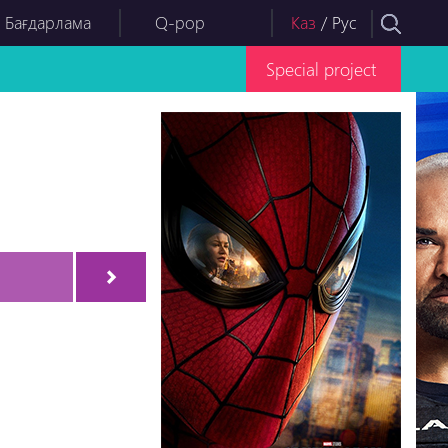
 Бағдарлама
Q-pop
Каз
/
Рус
Special project
3
Серия-34
Серия-35