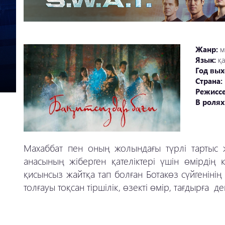
Жанр:
м
Язык:
қ
Год вых
Страна:
Режисс
В ролях
Махаббат пен оның жолындағы түрлі тартыс 
анасының жіберген қателіктері үшін өмірдің 
қисынсыз жайтқа тап болған Ботакөз сүйгенінің 
толғауы тоқсан тіршілік, өзекті өмір, тағдырға