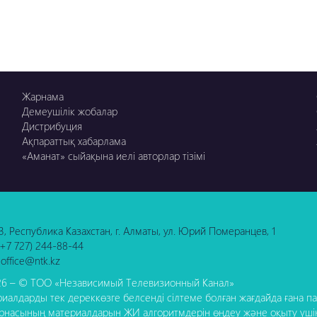
Жарнама
Демеушілік жобалар
Дистрибуция
Ақпараттық хабарлама
«Аманат» сыйақына иелі авторлар тізімі
3, Республика Казахстан, г. Алматы, ул. Юрий Померанцев, 1
 (+7 727) 244-88-44
 office@ntk.kz
6 – © ТОО «Независимый Телевизионный Канал»
иалдарды тек дереккөзге белсенді сілтеме болған жағдайда ғана пай
рнасының материалдарын ЖИ алгоритмдерін өңдеу және оқыту үші