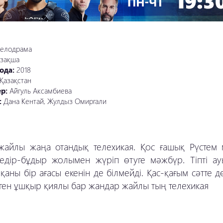
елодрама
азақша
ода:
2018
Қазақстан
ер:
Айгуль Аксамбиева
:
Дана Кентай, Жулдыз Омиргали
жайлы жаңа отандық телехикая. Қос ғашық Рүстем 
кедір-бұдыр жолымен жүріп өтуге мәжбүр. Тіпті ау
қаны бір ағасы екенін де білмейді. Қас-қағым сәтте д
 деген ұшқыр қиялы бар жандар жайлы тың телехикая