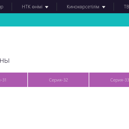
ир
НТК өнімі
Кинокөрсетілім
ТВ
оны
-31
Серия-32
Серия-3