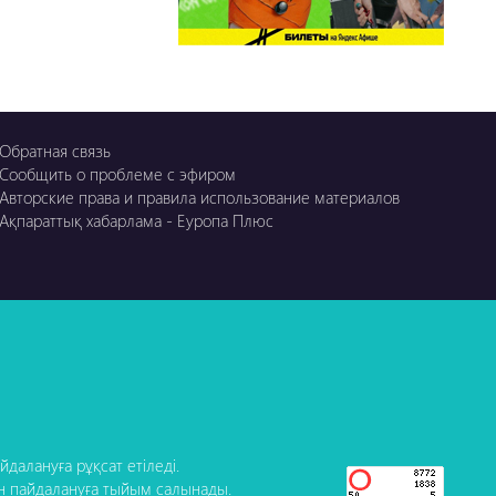
Обратная связь
Сообщить о проблеме с эфиром
Авторские права и правила использование материалов
Ақпараттық хабарлама - Еуропа Плюс
далануға рұқсат етіледі.
н пайдалануға тыйым салынады.