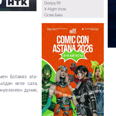
Dostyq 99
Сүйіктім
Ұ-Night show
Шыңға шық
Сезім Бағы
103
Қыз қиялы
Преподы
Қағаз кеме
ВУЗЕРЫ
Зауал
Ауылдастар
ПАТРУЛЬ
Қазақпыз ғой
мен Ботакөз ата-
ылдан келе сала,
өңгеленген дүние,