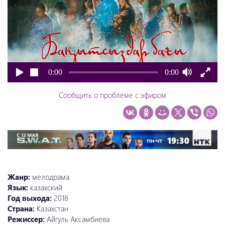
0:00
0:00
Сообщить о проблеме с эфиром
Жанр:
мелодрама
Язык:
казахский
Год выхода:
2018
Страна:
Казахстан
Режиссер:
Айгуль Аксамбиева