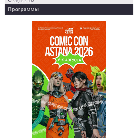
Қазақпыз ғой
Программы
НТК - 20 лет!
REVUE ONLINE
TABOO
REVUE WEEKLY
OZMZ ғой
Пәтерник
OZGE
Қызық LIVE
Dostyq 99
Ұ-Night show
Сезім Бағы