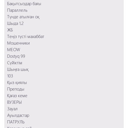
Ауылдастар
Бақытсыздар бағы
Тихоокеанский рубеж 2
Преподы
Параллель
Заложница 2
Қағаз кеме
Түнде атылған оқ
Смертельное шоссе
103
Шыда 1,2
Шыңға шық
ЖБ
Сүйіктім
Теңіз түсті махаббат
Мошенники
Мошенники
MEOW
Dostyq 99
Сүйіктім
Шыңға шық
103
Қыз қиялы
Преподы
Қағаз кеме
ВУЗЕРЫ
Зауал
Ауылдастар
ПАТРУЛЬ