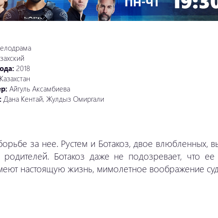
елодрама
захский
ода:
2018
Казахстан
ер:
Айгуль Аксамбиева
:
Дана Кентай, Жулдыз Омиргали
борьбе за нее. Рустем и Ботакоз, двое влюбленных, 
 родителей. Ботакоз даже не подозревает, что е
имеют настоящую жизнь, мимолетное воображение су