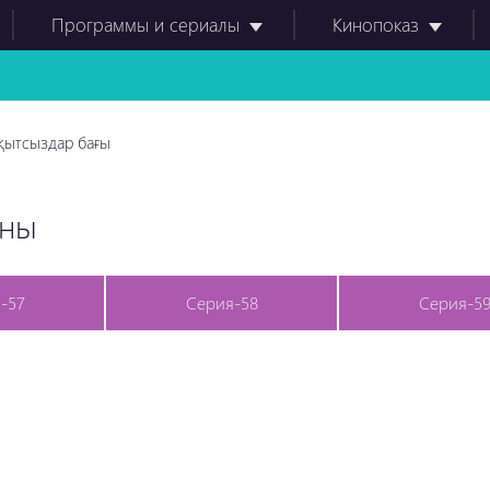
Программы и сериалы
Кинопоказ
қытсыздар бағы
оны
-57
Серия-58
Серия-5