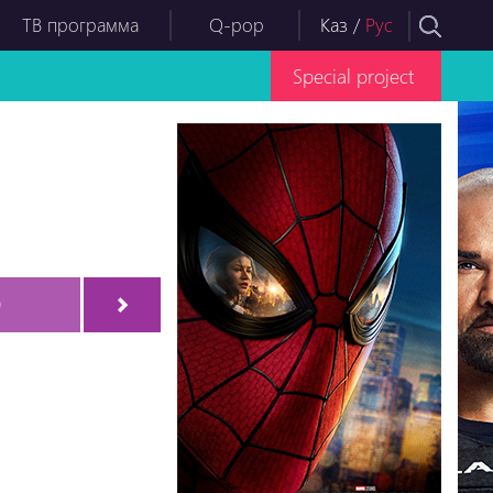
ТВ программа
Q-pop
Каз
/
Рус
Special project
9
Серия-60
Серия-61