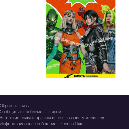
OZGE
Қызық LIVE
Dostyq 99
Ұ-Night show
Сезім Бағы
Обратная связь
Сообщить о проблеме с эфиром
Авторские права и правила использование материалов
Информационное сообщение - Европа Плюс