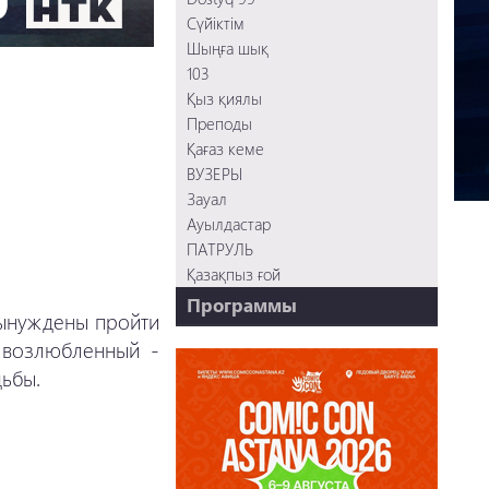
Сүйіктім
Шыңға шық
103
Қыз қиялы
Преподы
Қағаз кеме
ВУЗЕРЫ
Зауал
Ауылдастар
ПАТРУЛЬ
Қазақпыз ғой
Программы
вынуждены пройти
НТК - 20 лет!
е возлюбленный -
REVUE ONLINE
дьбы.
TABOO
REVUE WEEKLY
OZMZ ғой
Пәтерник