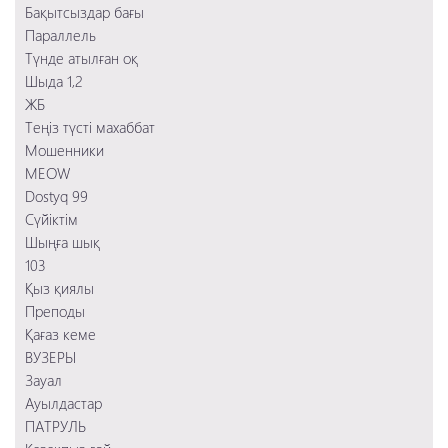
Ауылдастар
Бақытсыздар бағы
Тихоокеанский рубеж 2
Преподы
Параллель
Заложница 2
Қағаз кеме
Түнде атылған оқ
Смертельное шоссе
103
Шыда 1,2
Шыңға шық
ЖБ
Сүйіктім
Теңіз түсті махаббат
Мошенники
Мошенники
MEOW
Dostyq 99
Сүйіктім
Шыңға шық
103
Қыз қиялы
Преподы
Қағаз кеме
ВУЗЕРЫ
Зауал
Ауылдастар
ПАТРУЛЬ