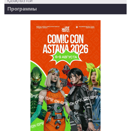
Қазақпыз ғой
Программы
НТК - 20 лет!
REVUE ONLINE
TABOO
REVUE WEEKLY
OZMZ ғой
Пәтерник
OZGE
Қызық LIVE
Dostyq 99
Ұ-Night show
Сезім Бағы