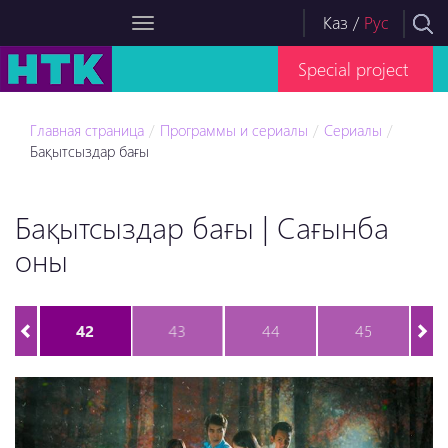
Каз
/
Рус
Special project
Главная страница
Программы и сериалы
Сериалы
Бақытсыздар бағы
Бақытсыздар бағы | Сағынба
оны
42
43
44
45