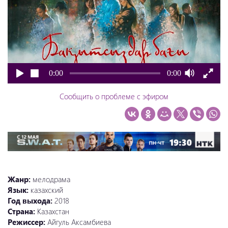
0:00
0:00
Сообщить о проблеме с эфиром
Жанр:
мелодрама
Язык:
казахский
Год выхода:
2018
Страна:
Казахстан
Режиссер:
Айгуль Аксамбиева