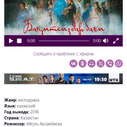
0:00
0:00
Сообщить о проблеме с эфиром
Жанр:
мелодрама
Язык:
казахский
Год выхода:
2018
Страна:
Казахстан
Режиссер:
Айгуль Аксамбиева