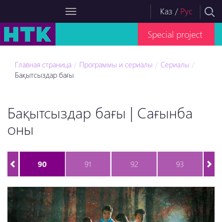
Каз
/
Рус
Special project
Главная страница
Программы и сериалы
Сериалы
Бақытсыздар бағы
Бақытсыздар бағы | Сағынба
оны
90
91
92
93