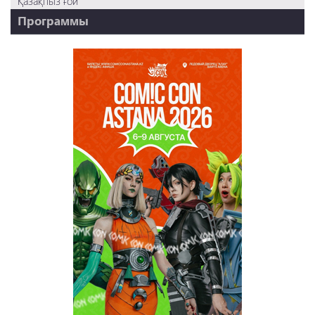
Қазақпыз ғой
Программы
НТК - 20 лет!
REVUE ONLINE
TABOO
REVUE WEEKLY
OZMZ ғой
Пәтерник
OZGE
Қызық LIVE
Dostyq 99
Ұ-Night show
Сезім Бағы