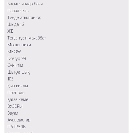
Ауылдастар
Бақытсыздар бағы
Тихоокеанский рубеж 2
Преподы
Параллель
Заложница 2
Қағаз кеме
Түнде атылған оқ
Смертельное шоссе
103
Шыда 1,2
Шыңға шық
ЖБ
Сүйіктім
Теңіз түсті махаббат
Мошенники
Мошенники
MEOW
Dostyq 99
Сүйіктім
Шыңға шық
103
Қыз қиялы
Преподы
Қағаз кеме
ВУЗЕРЫ
Зауал
Ауылдастар
ПАТРУЛЬ