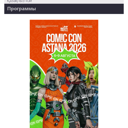
Қазақпыз ғой
Программы
НТК - 20 лет!
REVUE ONLINE
TABOO
REVUE WEEKLY
OZMZ ғой
Пәтерник
OZGE
Қызық LIVE
Dostyq 99
Ұ-Night show
Сезім Бағы