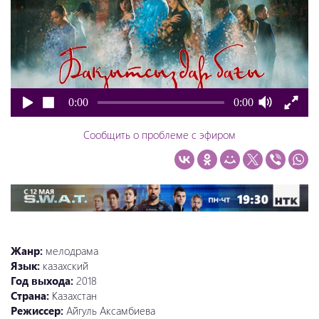
0:00
0:00
Сообщить о проблеме с эфиром
Жанр:
мелодрама
Язык:
казахский
Год выхода:
2018
Страна:
Казахстан
Режиссер:
Айгуль Аксамбиева