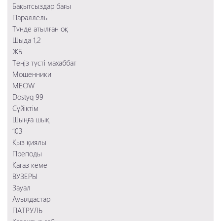
Ауылдастар
Бақытсыздар бағы
Тихоокеанский рубеж 2
Преподы
Параллель
Заложница 2
Қағаз кеме
Түнде атылған оқ
Смертельное шоссе
103
Шыда 1,2
Шыңға шық
ЖБ
Сүйіктім
Теңіз түсті махаббат
Мошенники
Мошенники
MEOW
Dostyq 99
Сүйіктім
Шыңға шық
103
Қыз қиялы
Преподы
Қағаз кеме
ВУЗЕРЫ
Зауал
Ауылдастар
ПАТРУЛЬ