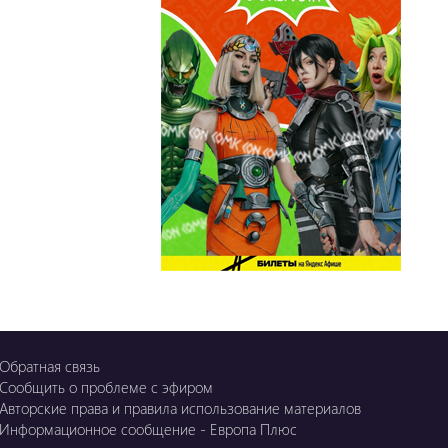
OZGE
Қызық LIVE
Dostyq 99
Ұ-Night show
Сезім Бағы
Обратная связь
Сообщить о проблеме с эфиром
Авторские права и правила использование материалов
Информационное сообщение - Европа Плюс