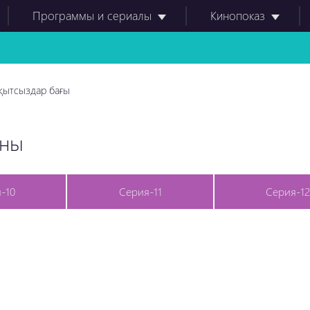
Программы и сериалы
Кинопоказ
қытсыздар бағы
оны
-10
Серия-11
Серия-12