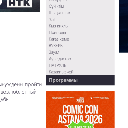
Сүйіктім
Шыңға шық
103
Қыз қиялы
Преподы
Қағаз кеме
ВУЗЕРЫ
Зауал
Ауылдастар
ПАТРУЛЬ
Қазақпыз ғой
Программы
вынуждены пройти
НТК - 20 лет!
е возлюбленный -
REVUE ONLINE
дьбы.
TABOO
REVUE WEEKLY
OZMZ ғой
Пәтерник