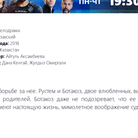
елодрама
захский
ода:
2018
Казахстан
ер:
Айгуль Аксамбиева
:
Дана Кентай, Жулдыз Омиргали
борьбе за нее. Рустем и Ботакоз, двое влюбленных, 
 родителей. Ботакоз даже не подозревает, что е
имеют настоящую жизнь, мимолетное воображение су