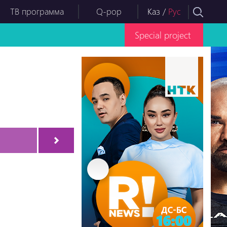
ТВ программа
Q-pop
Каз
/
Рус
Special project
Серия-13
Серия-14